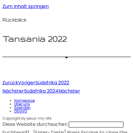
Zum Inhalt springen
Rückblick
Tansania 2022
Zurück
Voriger
Südafrika 2022
Nächster
Südafrika 2024
Nächster
Homepage
Über uns
Spenden
DSGVO
Copyright by jesus-my-life
Diese Website durchsuchen
Suchbegriff... [Enter-Taste]
Press Escape to close the