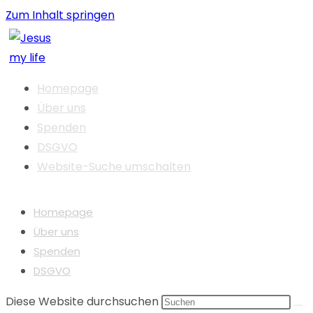
Zum Inhalt springen
Homepage
Über uns
Spenden
DSGVO
Website-Suche umschalten
Homepage
Über uns
Spenden
DSGVO
Diese Website durchsuchen